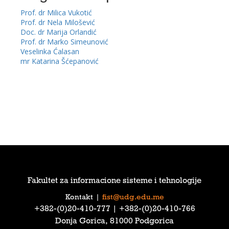
Prof. dr Milica Vukotić
Prof. dr Nela Milošević
Doc. dr Marija Orlandić
Prof. dr Marko Simeunović
Veselinka Ćalasan
mr Katarina Šćepanović
Fakultet za informacione sisteme i tehnologije
Kontakt
|
fist@udg.edu.me
‎+382-(0)20-410-777‎ | ‎+382-(0)20-410-766‎
Donja Gorica, 81000 Podgorica