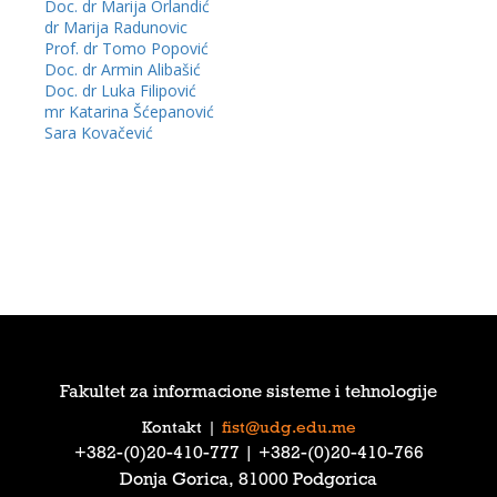
Doc. dr Marija Orlandić
dr Marija Radunovic
Prof. dr Tomo Popović
Doc. dr Armin Alibašić
Doc. dr Luka Filipović
mr Katarina Šćepanović
Sara Kovačević
Fakultet za informacione sisteme i tehnologije
Kontakt
|
fist@udg.edu.me
‎+382-(0)20-410-777‎ | ‎+382-(0)20-410-766‎
Donja Gorica, 81000 Podgorica