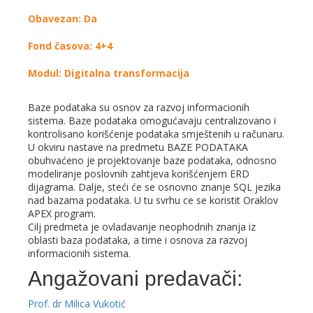
Obavezan: Da
Fond časova: 4+4
Modul: Digitalna transformacija
Baze podataka su osnov za razvoj informacionih
sistema. Baze podataka omogućavaju centralizovano i
kontrolisano korišćenje podataka smještenih u računaru.
U okviru nastave na predmetu BAZE PODATAKA
obuhvaćeno je projektovanje baze podataka, odnosno
modeliranje poslovnih zahtjeva korišćenjem ERD
dijagrama. Dalje, steći će se osnovno znanje SQL jezika
nad bazama podataka. U tu svrhu ce se koristit Oraklov
APEX program.
Cilj predmeta je ovladavanje neophodnih znanja iz
oblasti baza podataka, a time i osnova za razvoj
informacionih sistema.
Angažovani predavači:
Prof. dr Milica Vukotić