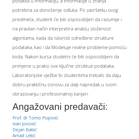
podatka u informaciju, a informacije u znanja
potrebna za donošenje odluka. Po završetku ovog
predmeta, student će biti osposobljen da razumije i
na pravilan način interpretira analizu složenost
algoritama, kada da iskoristi određene strukture
podataka, kao i da Modeluje realne probleme pomoću
koda. Nakon kursa studetni će biti osposobljeni da
primjene u praksi sve ključne struktue podataka.
Laboratorijske vježbe bi studentima trebalo da daju
dobru praktičnu osnovu za dalji napredak u svom
obrazovanju i profesionalnoj karijeri.
Angažovani predavači:
Prof. dr Tomo Popović
Ivan Jovović
Dejan Babić
Arnad Lekić