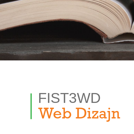
FIST3WD
Web Dizajn