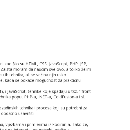
ni kao što su HTML, CSS, JavaScript, PHP, JSP,
vo: „Zaista moram da naučim sve ovo, a toliko želim
h tehnika, ali se većina njih usko
rše, kada se pokaže mogućnost za praktičnu
 JavaScript, tehnike koje spadaju u tkz. “ front-
hnika poput PHP-a, .NET-a, ColdFusion-a i sl.
dinskih tehnika i procesa koji su potrebni za
 dodatno usavršiti.
ma, vježbama i primjerima iz kodiranja. Tako će,
vi na Internet i, po potrebi, održava.