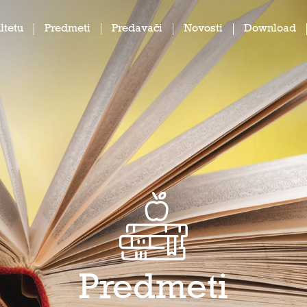
ltetu
Predmeti
Predavači
Novosti
Download
Predmeti