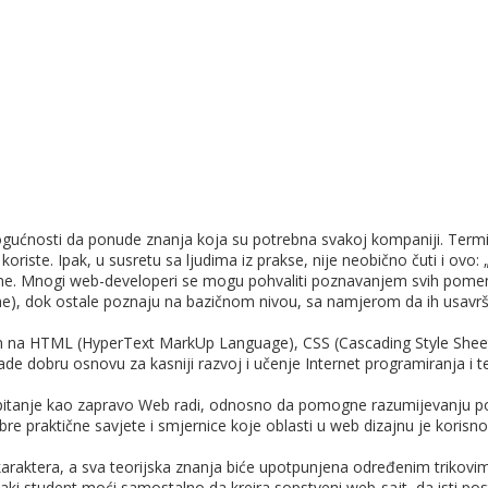
ogućnosti da ponude znanja koja su potrebna svakoj kompaniji. Termi
e koriste. Ipak, u susretu sa ljudima iz prakse, nije neobično čuti i o
e. Mnogi web-developeri se mogu pohvaliti poznavanjem svih pomenuti
rane), dok ostale poznaju na bazičnom nivou, sa namjerom da ih usav
 na HTML (HyperText MarkUp Language), CSS (Cascading Style Sheet), i
e dobru osnovu za kasniji razvoj i učenje Internet programiranja i te
itanje kao zapravo Web radi, odnosno da pomogne razumijevanju poza
re praktične savjete i smjernice koje oblasti u web dizajnu je korisno
g karaktera, a sva teorijska znanja biće upotpunjena određenim trikovi
ki student moći samostalno da kreira sopstveni web-sajt, da isti posta