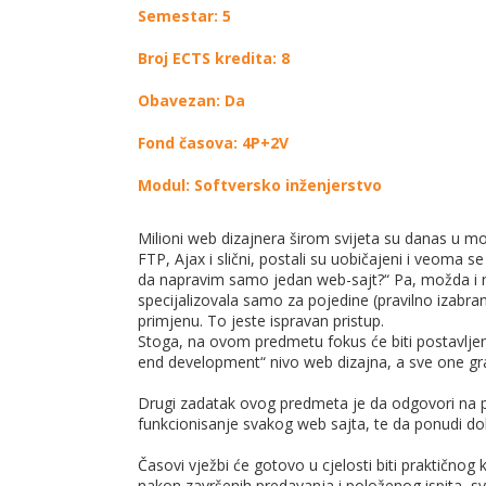
Semestar: 5
Broj ECTS kredita: 8
Obavezan: Da
Fond časova: 4P+2V
Modul: Softversko inženjerstvo
Milioni web dizajnera širom svijeta su danas u m
FTP, Ajax i slični, postali su uobičajeni i veoma s
da napravim samo jedan web-sajt?“ Pa, možda i n
specijalizovala samo za pojedine (pravilno izab
primjenu. To jeste ispravan pristup.
Stoga, na ovom predmetu fokus će biti postavljen
end development“ nivo web dizajna, a sve one grad
Drugi zadatak ovog predmeta je da odgovori na p
funkcionisanje svakog web sajta, te da ponudi dob
Časovi vježbi će gotovo u cjelosti biti praktično
nakon završenih predavanja i položenog ispita, sva