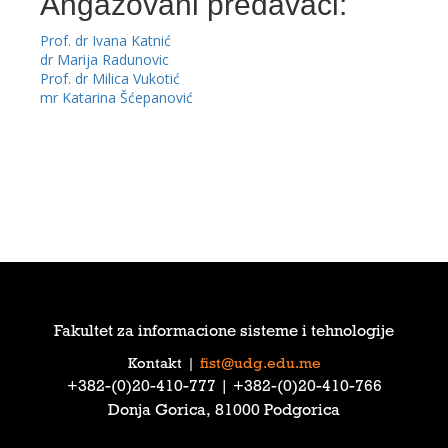
Angažovani predavači:
Prof. dr Ivana Katnić
dr Marija Radunovic
Prof. dr Milica Vukotić
mr Katarina Šćepanović
Fakultet za informacione sisteme i tehnologije
Kontakt
|
fist@udg.edu.me
‎+382-(0)20-410-777‎ | ‎+382-(0)20-410-766‎
Donja Gorica, 81000 Podgorica