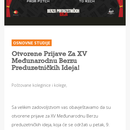
OSNOVNE STUDIJE
Otvorene Prijave Za XV
Međunarodnu Berzu
Preduzetničkih Ideja!
Poštovane koleginice i kolege,
Sa velikim zadovoljstvom vas obavještavamo da su
otvorene prijave za XV Međunarodnu Berzu
preduzetničkih ideja, koja će se održati u petak, 9.