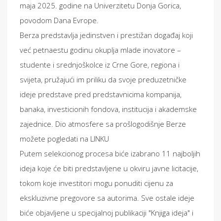
maja 2025. godine na Univerzitetu Donja Gorica,
povodom Dana Evrope.
Berza predstavlja jedinstven i prestižan događaj koji
već petnaestu godinu okuplja mlade inovatore –
studente i srednjoškolce iz Crne Gore, regiona i
svijeta, pružajući im priliku da svoje preduzetničke
ideje predstave pred predstavnicima kompanija,
banaka, investicionih fondova, institucija i akademske
zajednice. Dio atmosfere sa prošlogodišnje Berze
možete pogledati na LINKU
Putem selekcionog procesa biće izabrano 11 najboljih
ideja koje će biti predstavljene u okviru javne licitacije,
tokom koje investitori mogu ponuditi cijenu za
ekskluzivne pregovore sa autorima. Sve ostale ideje
biće objavljene u specijalnoj publikaciji "Knjiga ideja" i