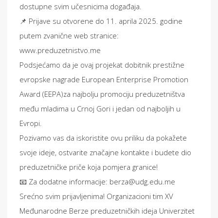
dostupne svim učesnicima događaja.
📌 Prijave su otvorene do 11. aprila 2025. godine
putem zvanične web stranice:
www.preduzetnistvo.me
Podsjećamo da je ovaj projekat dobitnik prestižne
evropske nagrade European Enterprise Promotion
Award (EEPA)za najbolju promociju preduzetništva
među mladima u Crnoj Gori i jedan od najboljih u
Evropi.
Pozivamo vas da iskoristite ovu priliku da pokažete
svoje ideje, ostvarite značajne kontakte i budete dio
preduzetničke priče koja pomjera granice!
📧 Za dodatne informacije: berza@udg.edu.me
Srećno svim prijavljenima! Organizacioni tim XV
Međunarodne Berze preduzetničkih ideja Univerzitet