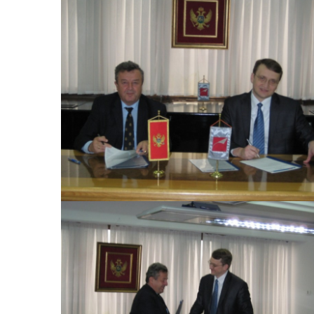
View Large
View Large