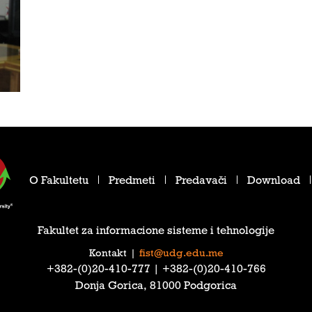
O Fakultetu
Predmeti
Predavači
Download
Fakultet za informacione sisteme i tehnologije
Kontakt
|
fist@udg.edu.me
‎+382-(0)20-410-777‎ | ‎+382-(0)20-410-766‎
Donja Gorica, 81000 Podgorica