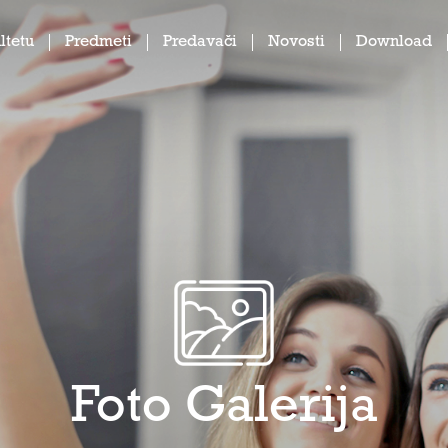
ltetu
Predmeti
Predavači
Novosti
Download
Foto Galerija