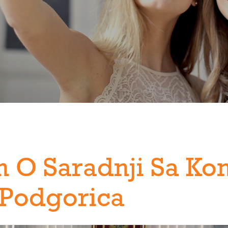
O Saradnji Sa Ko
 Podgorica